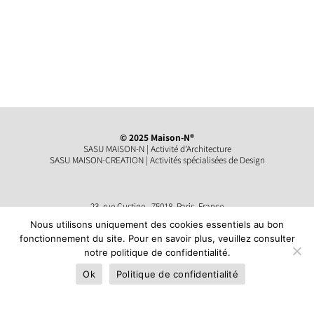
© 2025 Maison-N®
SASU MAISON-N | Activité d’Architecture
SASU MAISON-CREATION | Activités spécialisées de Design
23, rue Custine , 75018, Paris, France
contact@maison-n.com
Nous utilisons uniquement des cookies essentiels au bon
Instagram Architecture
|
Instagram Design
fonctionnement du site. Pour en savoir plus, veuillez consulter
notre politique de confidentialité.
Ok
Politique de confidentialité
Mentions légales
Politique de confidentialité
Propulsé par
pixel-plug.com